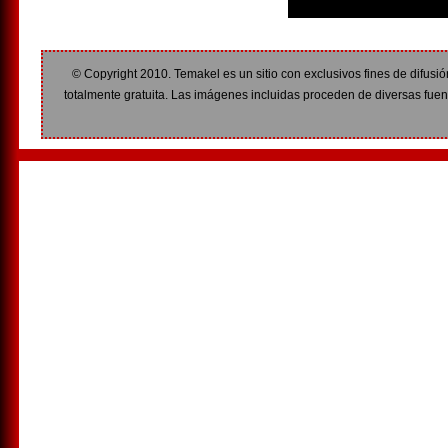
© Copyright 2010. Temakel es un sitio con exclusivos fines de difusió
totalmente gratuita. Las imágenes incluidas proceden de diversas fuent