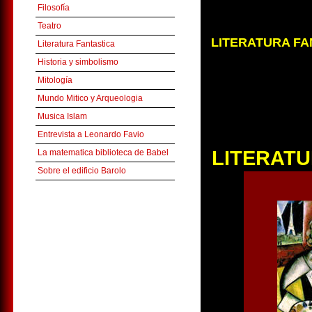
Filosofía
Teatro
LITERATURA FA
Literatura Fantastica
Historia y simbolismo
Mitología
Mundo Mitico y Arqueologia
Musica Islam
Entrevista a Leonardo Favio
LITERATU
La matematica biblioteca de Babel
Sobre el edificio Barolo