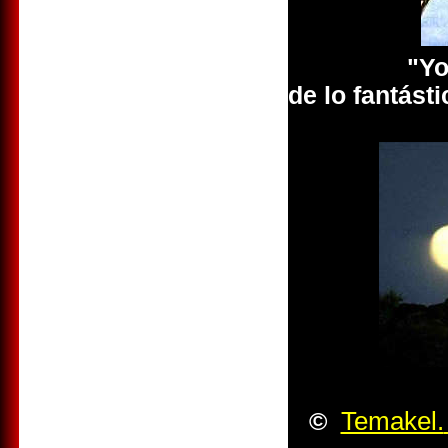
"Yo
de lo fantásti
Temakel.
©