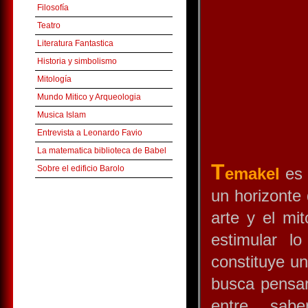
Filosofía
Teatro
Literatura Fantastica
Historia y simbolismo
Mitología
Mundo Mitico y Arqueologia
Musica Islam
Entrevista a Leonardo Favio
La matematica biblioteca de Babel
T
Sobre el edificio Barolo
emakel
es 
un horizonte
arte y el mi
estimular l
constituye u
busca pensar
entre sab