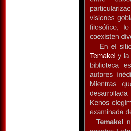
particulariza
visiones gob
filosófico, l
coexisten div
En el sitio
Temakel
y l
biblioteca e
autores inéd
Mientras qu
desarrollada
Kenos elegim
examinada de
Temakel
na