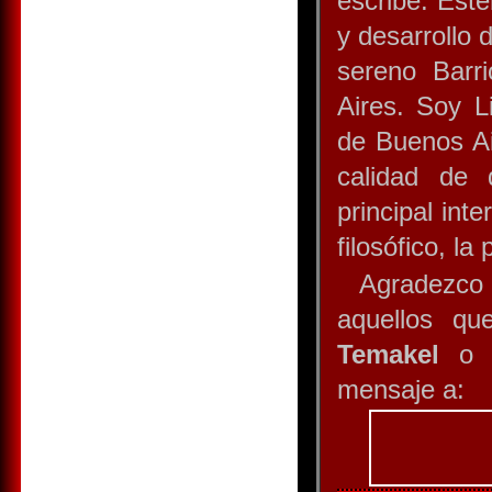
escribe: Este
y desarrollo 
sereno Barr
Aires. Soy L
de Buenos Ai
calidad de
principal int
filosófico, la 
Agradezc
aquellos qu
Temakel
o q
mensaje a: