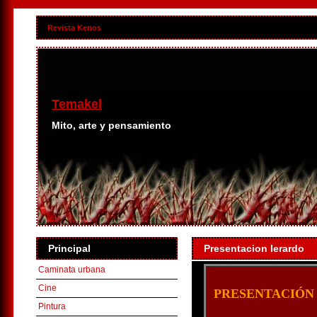
Revista Kenos
Temakel
Mito, arte y pensamiento
Principal
Presentacion Ierardo
Caminata urbana
Cine
PRESENTACIÓN
Pintura