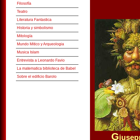
Filosofía
Teatro
Literatura Fantastica
Historia y simbolismo
Mitología
Mundo Mitico y Arqueologia
Musica Islam
Entrevista a Leonardo Favio
La matematica biblioteca de Babel
Sobre el edificio Barolo
G
iuse