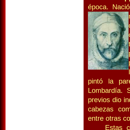
época. Naci
pintó la pa
Lombardía. S
previos dio in
cabezas com
entre otras c
Estas comp