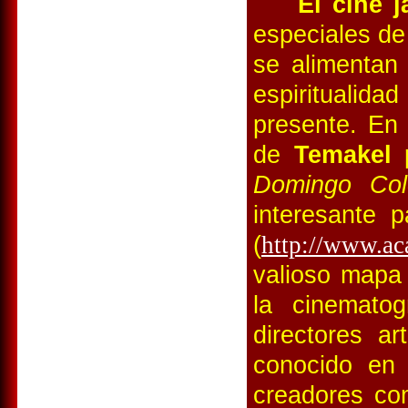
El cine j
especiales de 
se alimentan 
espiritualid
presente. En
de
Temakel
Domingo Col
interesante p
(
http://www.ac
valioso mapa 
la cinemato
directores a
conocido en 
creadores co