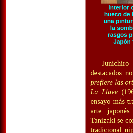
Interior
hueco de 
una pintu
la sombr
rasgos pr
Japón 
Junichiro Ta
destacados no
prefiere las or
La Llave
(19
ensayo más tr
arte japonés
Tanizaki se co
tradicional n