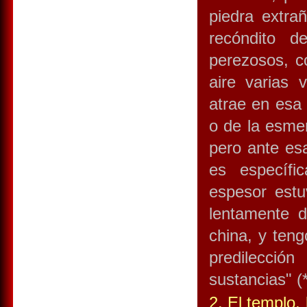
piedra extra
recóndito 
perezosos, c
aire varias
atrae en esa 
o de la esmer
pero ante esa
es específi
espesor estu
lentamente d
china, y ten
predilecció
sustancias" (*
2. El templo, 