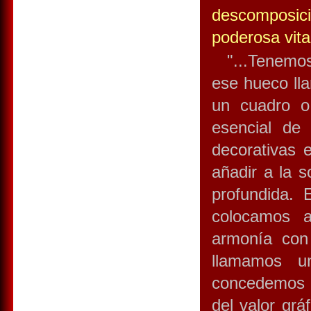
descomposici
poderosa vita
"...Tenemos,
ese hueco ll
un cuadro o 
esencial de
decorativas 
añadir a la 
profundida. 
colocamos 
armonía con
llamamos u
concedemos a
del valor grá