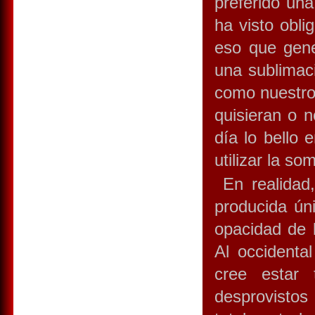
preferido una
ha visto obli
eso que gene
una sublimaci
como nuestros
quisieran o n
día lo bello 
utilizar la s
En realidad,
producida ún
opacidad de 
Al occidenta
cree estar
desprovisto