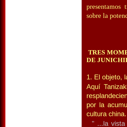
presentamos t
sobre la poten
TRES MOME
DE JUNICHI
1. El objeto, 
Aquí Tanizaki
resplandecien
por la acumu
cultura china.
" ...la vista