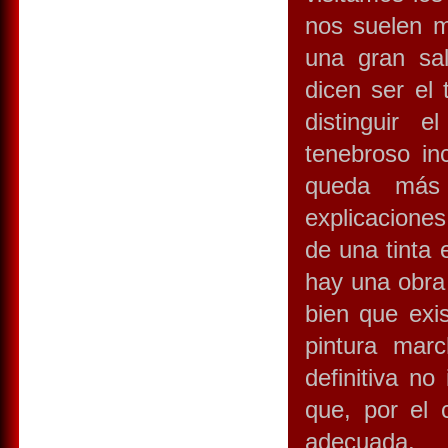
nos suelen m
una gran sal
dicen ser el 
distinguir 
tenebroso in
queda más 
explicaciones
de una tinta 
hay una obra
bien que exi
pintura mar
definitiva no
que, por el 
adecuada.