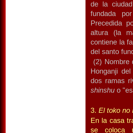
de la ciudad
fundada por
Precedida p
altura (la 
contiene la f
del santo fun
(2) Nombre d
Honganji del
dos ramas ri
shinshu
o "esc
3.
El toko no
En la casa tr
se coloca u