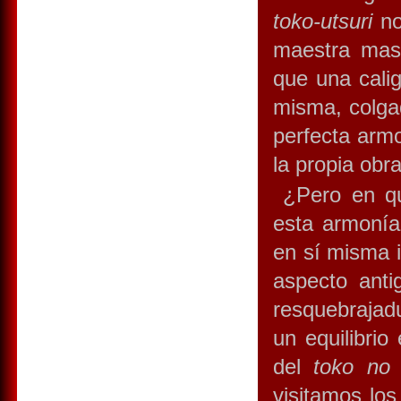
toko-utsuri
no
maestra mas 
que una calig
misma, colga
perfecta armo
la propia obr
¿Pero en qué
esta armonía
en sí misma i
aspecto antig
resquebrajad
un equilibrio
del
toko no
visitamos lo