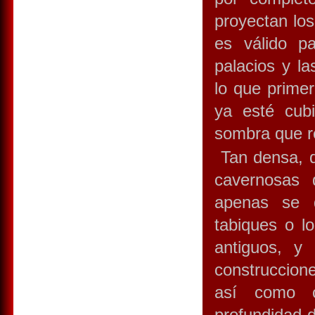
proyectan los
es válido p
palacios y la
lo que primer
ya esté cub
sombra que re
Tan densa, qu
cavernosas 
apenas se d
tabiques o lo
antiguos, y
construccione
así como c
profundidad d