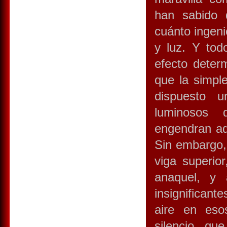
han sabido d
cuánto ingeni
y luz. Y tod
efecto deter
que la simpl
dispuesto u
luminosos 
engendran aq
Sin embargo, 
viga superior
anaquel, y
insignificant
aire en eso
silencio, qu