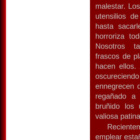
malestar. Los
utensilios d
hasta sacarl
horroriza t
Nosotros ta
frascos de pl
hacen ellos.
oscureciendo
ennegrecen d
regañado a 
bruñido los 
valiosa patina
Recientemen
emplear estañ