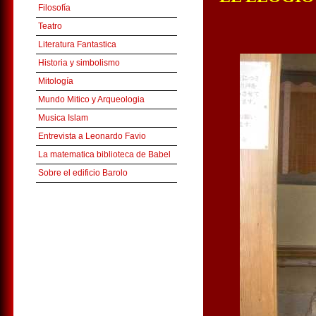
Filosofía
Teatro
Literatura Fantastica
Historia y simbolismo
Mitología
Mundo Mitico y Arqueologia
Musica Islam
Entrevista a Leonardo Favio
La matematica biblioteca de Babel
Sobre el edificio Barolo