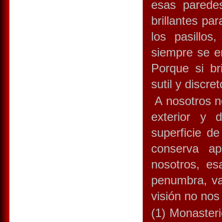
esas paredes
brillantes pa
los pasillos
siempre se e
Porque si br
sutil y discre
A nosotros no
exterior y d
superficie d
conserva ap
nosotros, es
penumbra, va
visión no nos
(1) Monasteri